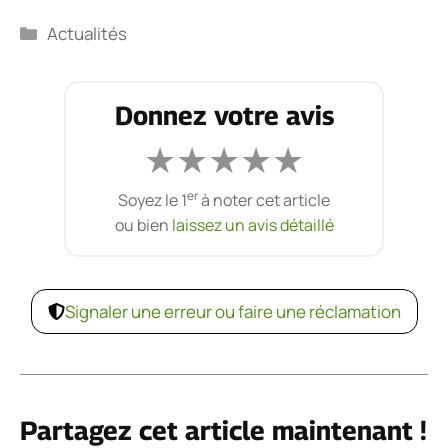
Catégories
Actualités
Donnez votre avis
★
★
★
★
★
er
Soyez le 1
à noter cet article
ou bien
laissez un avis détaillé
Signaler une erreur ou faire une réclamation
Partagez cet article maintenant !