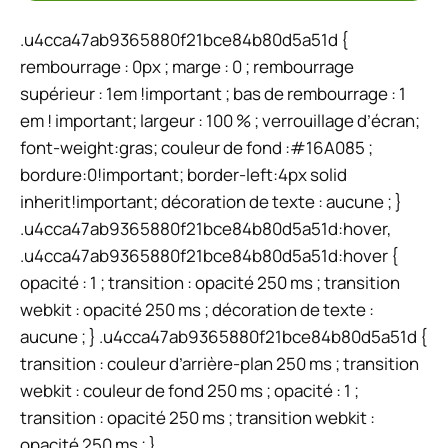
.u4cca47ab9365880f21bce84b80d5a51d {
rembourrage : 0px ; marge : 0 ; rembourrage
supérieur : 1em !important ; bas de rembourrage : 1
em ! important; largeur : 100 % ; verrouillage d’écran;
font-weight:gras; couleur de fond :#16A085 ;
bordure:0!important; border-left:4px solid
inherit!important; décoration de texte : aucune ; }
.u4cca47ab9365880f21bce84b80d5a51d:hover,
.u4cca47ab9365880f21bce84b80d5a51d:hover {
opacité : 1 ; transition : opacité 250 ms ; transition
webkit : opacité 250 ms ; décoration de texte :
aucune ; } .u4cca47ab9365880f21bce84b80d5a51d {
transition : couleur d’arrière-plan 250 ms ; transition
webkit : couleur de fond 250 ms ; opacité : 1 ;
transition : opacité 250 ms ; transition webkit :
opacité 250 ms ; }