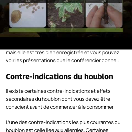
Le houblon peut être planté de 3 façons. Avec les
graines, directement sur le sol préparé, avec des
boutures ou avec des rhizomes.
Cette vidéo donne beaucoup d’informations
intéressantes sur la culture. C’est une présentation,
mais elle est très bien enregistrée et vous pouvez
voir les présentations que le conférencier donne :
Contre-indications du houblon
Il existe certaines contre-indications et effets
secondaires du houblon dont vous devez être
conscient avant de commencer à le consommer.
L’une des contre-indications les plus courantes du
houblon est celle liée aux allergies. Certaines