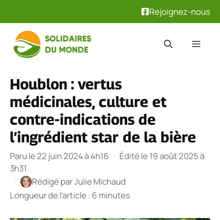
Rejoignez-nous
Aller
au
Men
contenu
Houblon : vertus
médicinales, culture et
contre-indications de
l’ingrédient star de la bière
Paru le 22 juin 2024 à 4h16
·
Édité le 19 août 2025 à
3h31
·
·
Rédigé par
Julie Michaud
Longueur de l’article : 6 minutes