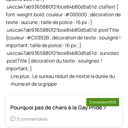
.u4cca47ab9365880f21bce84b80d5a51d .ctaText {
font-weight:bold; couleur :#000000 ; décoration de
texte : aucune ; taille de police : 16 px ; }
.u4cca47ab9365880f21bce84b80d5a51d .postTitle
{couleur :#C0392B ; décoration de texte : souligné !
important; taille de police : 16 px ; }
.u4cca47ab9365880f21bce84b80d5a51d : survolez
.postTitle { décoration du texte : soulignez !
important; }
Lire plus..
Le sureau réduit de moitié la durée du
rhume et de la grippe
3 novembre 2025
Pourquoi pas de chars à la Gay Pride ?
0 commentaires