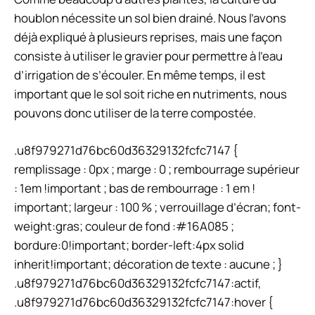
houblon nécessite un sol bien drainé. Nous l’avons
déjà expliqué à plusieurs reprises, mais une façon
consiste à utiliser le gravier pour permettre à l’eau
d’irrigation de s’écouler. En même temps, il est
important que le sol soit riche en nutriments, nous
pouvons donc utiliser de la terre compostée.
.u8f979271d76bc60d36329132fcfc7147 {
remplissage : 0px ; marge : 0 ; rembourrage supérieur
: 1em !important ; bas de rembourrage : 1 em !
important; largeur : 100 % ; verrouillage d’écran; font-
weight:gras; couleur de fond :#16A085 ;
bordure:0!important; border-left:4px solid
inherit!important; décoration de texte : aucune ; }
.u8f979271d76bc60d36329132fcfc7147:actif,
.u8f979271d76bc60d36329132fcfc7147:hover {