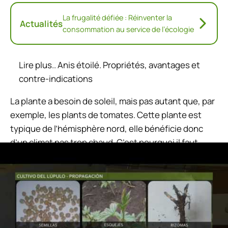
La frugalité défiée : Réinventer la
Actualités
consommation au service de l’écologie
Lire plus..
Anis étoilé. Propriétés, avantages et
contre-indications
La plante a besoin de soleil, mais pas autant que, par
exemple, les plants de tomates. Cette plante est
typique de l’hémisphère nord, elle bénéficie donc
d’un climat pas trop chaud. C’est pourquoi il faut
éviter de planter du houblon dans une zone du jardin
où le soleil est abondant et constant.
Le vent doit être léger. Bien que le vent aide la
plante, pas beaucoup car c’est une plante fragile.