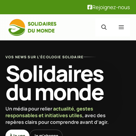
Rejoignez-nous
Aller
au
Men
contenu
VOS NEWS SUR L’ÉCOLOGIE SOLIDAIRE
Solidaires
du monde
Un média pour relier
actualité, gestes
responsables et initiatives utiles
, avec des
repères clairs pour comprendre avant d’agir.
À la une
Je m’abonne