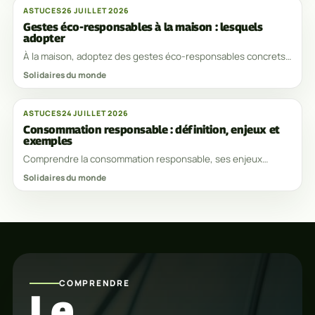
ASTUCES
26 JUILLET 2026
Gestes éco-responsables à la maison : lesquels
adopter
À la maison, adoptez des gestes éco-responsables concrets
pour économiser eau, énergie et déchets sans bouleverser
Solidaires du monde
votre quotidien, concrètement.
ASTUCES
24 JUILLET 2026
Consommation responsable : définition, enjeux et
exemples
Comprendre la consommation responsable, ses enjeux
environnementaux et sociaux, et agir au quotidien avec des
Solidaires du monde
exemples concrets et utiles, simplement.
COMPRENDRE
Le