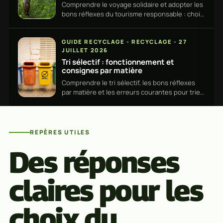
Comprendre le voyage solidaire et adopter les
bons réflexes du tourisme responsable : choix
du séjour, budget, impact local et gestes utiles,
simplement. · Julie Michaud
GUIDE RECYCLAGE - RECYCLAGE - 27
JUILLET 2026
Tri sélectif : fonctionnement et
consignes par matière
Comprendre le tri sélectif, les bons réflexes
par matière et les erreurs courantes pour trier
efficacement ses déchets au quotidien,
concrètement. · Solidaires du monde
REPÈRES UTILES
Des réponses
claires pour les
choix du