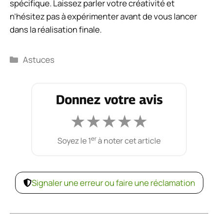
spécifique. Laissez parler votre créativité et
n’hésitez pas à expérimenter avant de vous lancer
dans la réalisation finale.
Catégories
Astuces
Donnez votre avis
★
★
★
★
★
er
Soyez le 1
à noter cet article
Signaler une erreur ou faire une réclamation