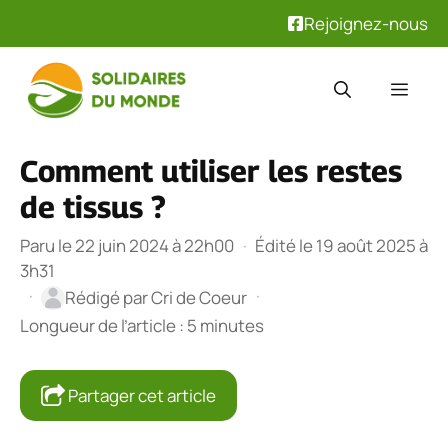
Rejoignez-nous
Aller
au
Men
contenu
Comment utiliser les restes
de tissus ?
Paru le 22 juin 2024 à 22h00
·
Édité le 19 août 2025 à
3h31
·
·
Rédigé par
Cri de Coeur
Longueur de l’article : 5 minutes
Partager cet article