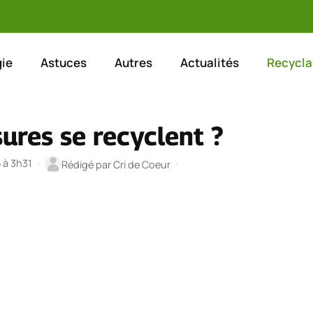
ie
Astuces
Autres
Actualités
Recycla
ures se recyclent ?
5 à 3h31
·
·
Rédigé par
Cri de Coeur