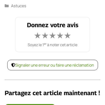
Catégories
Astuces
Donnez votre avis
★
★
★
★
★
er
Soyez le 1
à noter cet article
Signaler une erreur ou faire une réclamation
Partagez cet article maintenant !