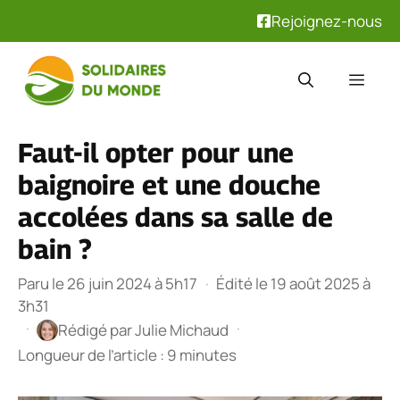
Rejoignez-nous
Aller
au
Men
contenu
Faut-il opter pour une
baignoire et une douche
accolées dans sa salle de
bain ?
Paru le 26 juin 2024 à 5h17
·
Édité le 19 août 2025 à
3h31
·
·
Rédigé par
Julie Michaud
Longueur de l’article : 9 minutes