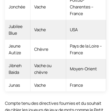
Poitou-
Jonchée
Vache
Charentes –
France
Jubilee
Vache
USA
Blue
Jeune
Pays de la Loire –
Chèvre
Autize
France
Jibneh
Vache ou
Moyen-Orient
Baida
chèvre
Junas
Vache
France
Compte tenu des directives fournies et du souhait
de cibler les joueurs de jeux de mots comme le Petit