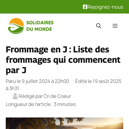
Rejoignez-nous
Aller
au
Men
contenu
Frommage en J : Liste des
frommages qui commencent
par J
Paru le 9 juillet 2024 à 22h00
·
Édité le 19 août 2025
à 3h31
·
·
Rédigé par
Cri de Coeur
Longueur de l’article : 3 minutes