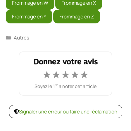
Frommage en W
Frommage en X
Frommage en Y
Frommage en Z
Catégories
Autres
Donnez votre avis
★
★
★
★
★
er
Soyez le 1
à noter cet article
Signaler une erreur ou faire une réclamation