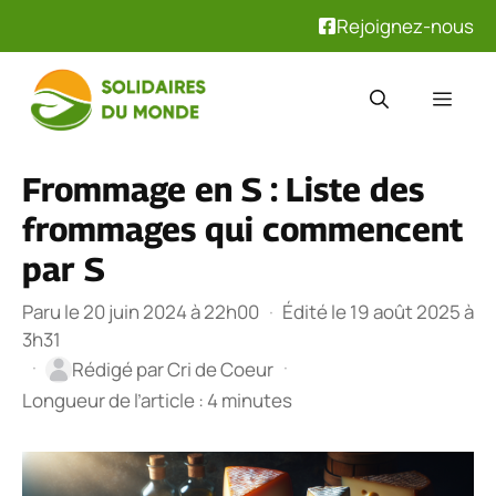
Rejoignez-nous
Aller
au
Men
contenu
Frommage en S : Liste des
frommages qui commencent
par S
Paru le 20 juin 2024 à 22h00
·
Édité le 19 août 2025 à
3h31
·
·
Rédigé par
Cri de Coeur
Longueur de l’article : 4 minutes