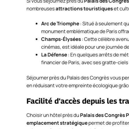
Si vous séjournez près du
Palais des Congrès
nombreuses
attractions touristiques
et cult
Arc de Triomphe
: Situé à seulement qu
monument emblématique de Paris offrant
Champs-Élysées
: Cette célèbre aven
cinémas, est idéale pour une journée 
La Défense
: En quelques arrêts de mét
financier de Paris, avec ses gratte-cie
Séjourner près du Palais des Congrès vous permet
en réduisant votre empreinte écologique grâce
Facilité d’accès depuis les 
Choisir un hôtel près du
Palais des Congrès P
emplacement stratégique
permet de profite