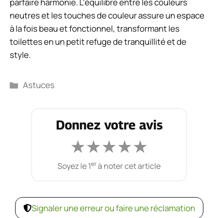
parfaire harmonie. L’équilibre entre les couleurs
neutres et les touches de couleur assure un espace
à la fois beau et fonctionnel, transformant les
toilettes en un petit refuge de tranquillité et de
style.
Catégories
Astuces
Donnez votre avis
★
★
★
★
★
er
Soyez le 1
à noter cet article
Signaler une erreur ou faire une réclamation