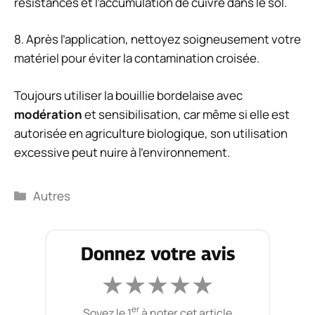
résistances et l’accumulation de cuivre dans le sol.
8. Après l’application, nettoyez soigneusement votre
matériel pour éviter la contamination croisée.
Toujours utiliser la bouillie bordelaise avec
modération
et sensibilisation, car même si elle est
autorisée en agriculture biologique, son utilisation
excessive peut nuire à l’environnement.
Catégories
Autres
Donnez votre avis
★
★
★
★
★
er
Soyez le 1
à noter cet article