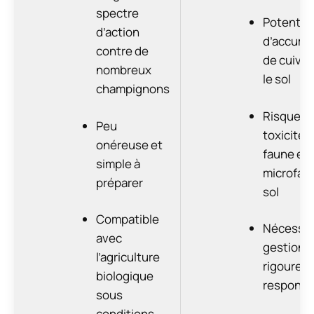
spectre
Potentiel
d’action
d’accumu
contre de
de cuivre
nombreux
le sol
champignons
Risque d
Peu
toxicité p
onéreuse et
faune et 
simple à
microfau
préparer
sol
Compatible
Nécessit
avec
gestion
l’agriculture
rigoureus
biologique
responsa
sous
conditions