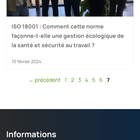
ISO 18001 : Comment cette norme
façonne-t-elle une gestion écologique de
la santé et sécurité au travail ?
10 février 2024
Page
Page
Page
Page
Page
Page
Page
←
précédent
1
2
3
4
5
6
7
Informations