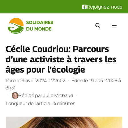
Rejoignez-nous
Aller
au
Men
contenu
Cécile Coudriou: Parcours
d’une activiste à travers les
âges pour l’écologie
Paru le 9 avril 2024 à 22h02
·
Édité le 19 août 2025 à
3h31
·
·
Rédigé par
Julie Michaud
Longueur de l’article : 4 minutes