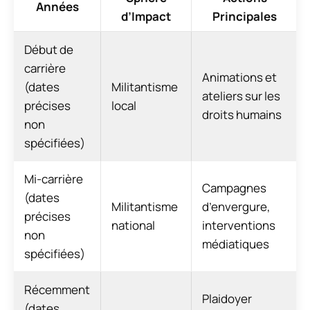
Années
d’Impact
Principales
Début de
carrière
Animations et
(dates
Militantisme
ateliers sur les
précises
local
droits humains
non
spécifiées)
Mi-carrière
Campagnes
(dates
Militantisme
d’envergure,
précises
national
interventions
non
médiatiques
spécifiées)
Récemment
Plaidoyer
(dates