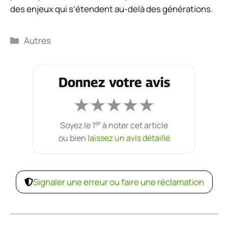
des enjeux qui s’étendent au-delà des générations.
Catégories
Autres
Donnez votre avis
★
★
★
★
★
er
Soyez le 1
à noter cet article
ou bien
laissez un avis détaillé
Signaler une erreur ou faire une réclamation