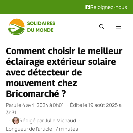
Rejoignez-nous
Aller
au
Men
contenu
Comment choisir le meilleur
éclairage extérieur solaire
avec détecteur de
mouvement chez
Bricomarché ?
Paru le 4 avril 2024 à 0h01
·
Édité le 19 août 2025 à
3h31
·
·
Rédigé par
Julie Michaud
Longueur de l’article : 7 minutes