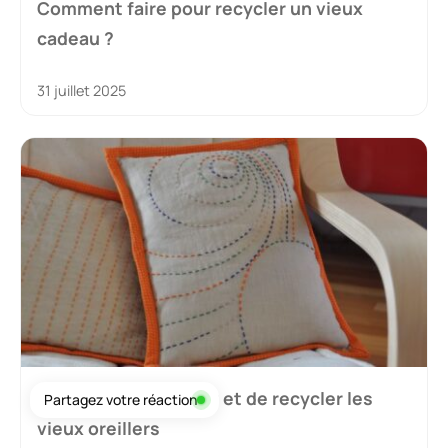
Comment faire pour recycler un vieux
cadeau ?
31 juillet 2025
7 façons de réutiliser et de recycler les
Partagez votre réaction
vieux oreillers