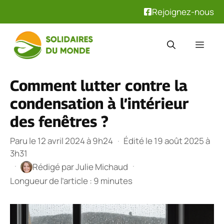
Rejoignez-nous
Aller
au
Men
contenu
Comment lutter contre la
condensation à l’intérieur
des fenêtres ?
Paru le 12 avril 2024 à 9h24
·
Édité le 19 août 2025 à
3h31
·
·
Rédigé par
Julie Michaud
Longueur de l’article : 9 minutes