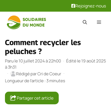
Rejoignez-nous
Aller
au
Men
contenu
Comment recycler les
peluches ?
Paru le 10 juillet 2024 à 22h00
·
Édité le 19 août 2025
à 3h31
·
·
Rédigé par
Cri de Coeur
Longueur de l’article : 3 minutes
Partager cet article