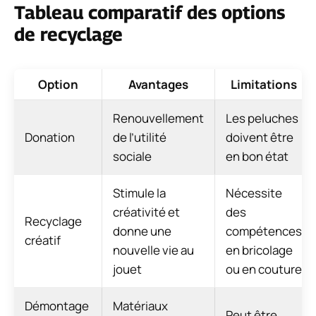
Tableau comparatif des options
de recyclage
Option
Avantages
Limitations
Renouvellement
Les peluches
Donation
de l’utilité
doivent être
sociale
en bon état
Stimule la
Nécessite
créativité et
des
Recyclage
donne une
compétences
créatif
nouvelle vie au
en bricolage
jouet
ou en couture
Démontage
Matériaux
Peut être