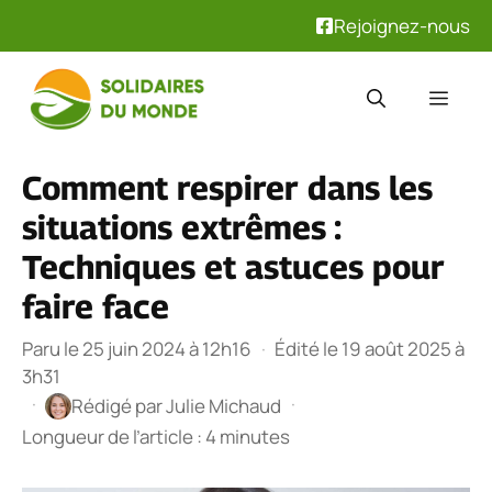
Rejoignez-nous
Aller
au
Men
contenu
Comment respirer dans les
situations extrêmes :
Techniques et astuces pour
faire face
Paru le 25 juin 2024 à 12h16
·
Édité le 19 août 2025 à
3h31
·
·
Rédigé par
Julie Michaud
Longueur de l’article : 4 minutes