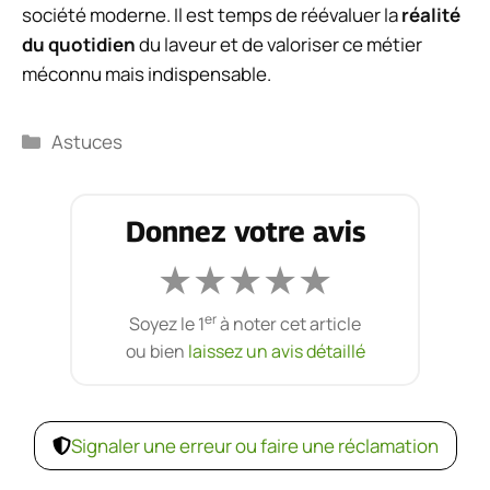
société moderne. Il est temps de réévaluer la
réalité
du quotidien
du laveur et de valoriser ce métier
méconnu mais indispensable.
Catégories
Astuces
Donnez votre avis
★
★
★
★
★
er
Soyez le 1
à noter cet article
ou bien
laissez un avis détaillé
Signaler une erreur ou faire une réclamation