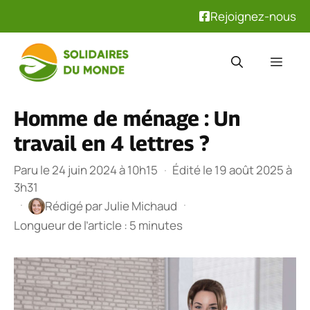
Rejoignez-nous
Aller
au
Men
contenu
Homme de ménage : Un
travail en 4 lettres ?
Paru le 24 juin 2024 à 10h15
·
Édité le 19 août 2025 à
3h31
·
·
Rédigé par
Julie Michaud
Longueur de l’article : 5 minutes