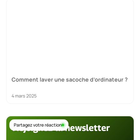
Comment laver une sacoche d’ordinateur ?
4 mars 2025
Partagez votre réaction
Rejoignez la newsletter