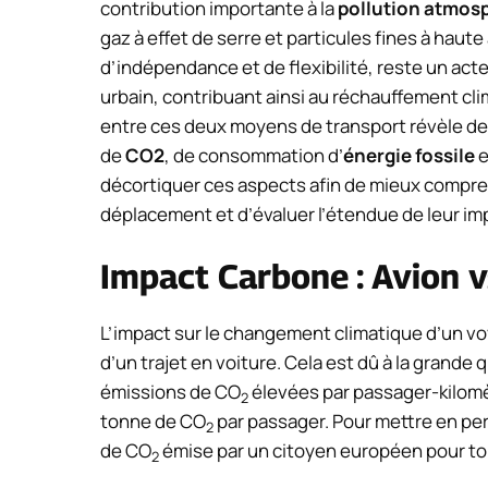
contribution importante à la
pollution atmos
gaz à effet de serre et particules fines à haute 
d’indépendance et de flexibilité, reste un act
urbain, contribuant ainsi au réchauffement cl
entre ces deux moyens de transport révèle d
de
CO2
, de consommation d’
énergie fossile
e
décortiquer ces aspects afin de mieux compr
déplacement et d’évaluer l’étendue de leur im
Impact Carbone : Avion v
L’impact sur le changement climatique d’un vo
d’un trajet en voiture. Cela est dû à la grande
émissions de CO
élevées par passager-kilomèt
2
tonne de CO
par passager. Pour mettre en pe
2
de CO
émise par un citoyen européen pour tou
2