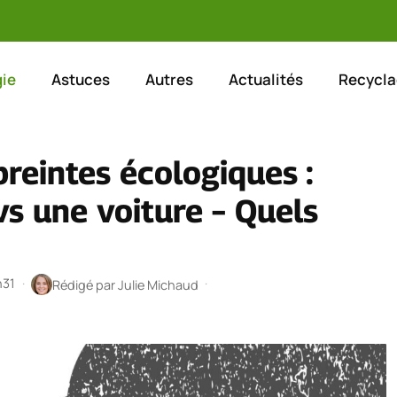
ie
Astuces
Autres
Actualités
Recycla
eintes écologiques :
vs une voiture – Quels
h31
·
·
Rédigé par
Julie Michaud