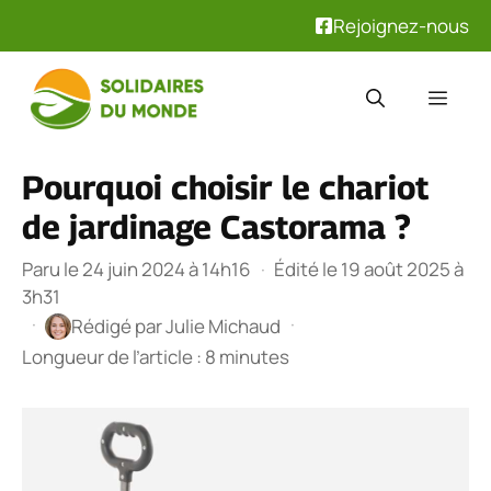
Rejoignez-nous
Aller
au
Men
contenu
Pourquoi choisir le chariot
de jardinage Castorama ?
Paru le 24 juin 2024 à 14h16
·
Édité le 19 août 2025 à
3h31
·
·
Rédigé par
Julie Michaud
Longueur de l’article : 8 minutes