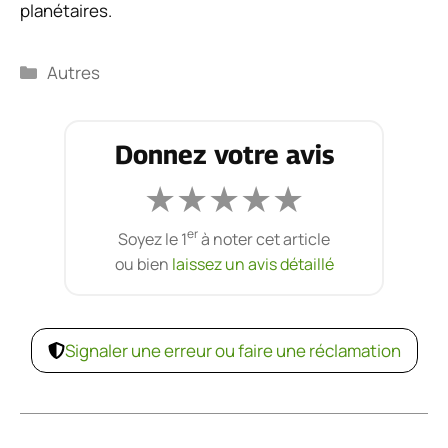
planétaires.
Catégories
Autres
Donnez votre avis
★
★
★
★
★
er
Soyez le 1
à noter cet article
ou bien
laissez un avis détaillé
Signaler une erreur ou faire une réclamation