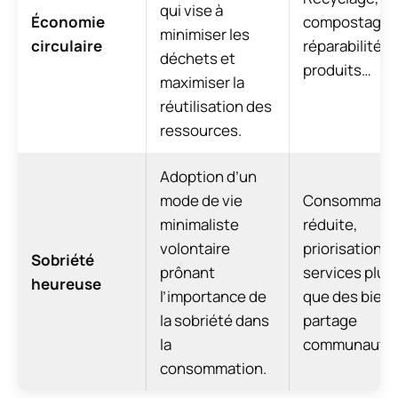
qui vise à
Économie
compostage,
minimiser les
circulaire
réparabilité d
déchets et
produits…
maximiser la
réutilisation des
ressources.
Adoption d’un
mode de vie
Consommati
minimaliste
réduite,
volontaire
priorisation d
Sobriété
prônant
services plut
heureuse
l’importance de
que des biens
la sobriété dans
partage
la
communautai
consommation.