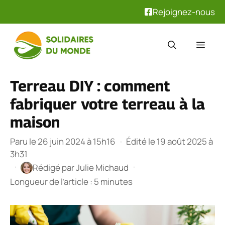
Rejoignez-nous
Aller
au
Men
contenu
Terreau DIY : comment
fabriquer votre terreau à la
maison
Paru le 26 juin 2024 à 15h16
·
Édité le 19 août 2025 à
3h31
·
·
Rédigé par
Julie Michaud
Longueur de l’article : 5 minutes