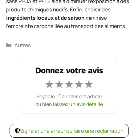
sans PFOA et PFTE aide à diminuer l’exposition à des
produits chimiques nocifs. Enfin, choisir des
ingrédients locaux et de saison
minimise
l’empreinte carbone liée au transport des aliments.
Catégories
Autres
Donnez votre avis
★
★
★
★
★
er
Soyez le 1
à noter cet article
ou bien
laissez un avis détaillé
Signaler une erreur ou faire une réclamation