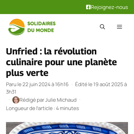
Rejoignez-nous
Aller
au
Men
contenu
Unfried : la révolution
culinaire pour une planète
plus verte
Paru le 22 juin 2024 à 16h16
·
Édité le 19 août 2025 à
3h31
·
·
Rédigé par
Julie Michaud
Longueur de l’article : 4 minutes