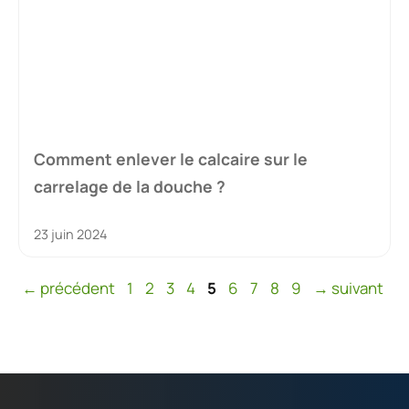
Comment enlever le calcaire sur le
carrelage de la douche ?
23 juin 2024
Page
Page
Page
Page
Page
Page
Page
Page
Page
←
précédent
1
2
3
4
5
6
7
8
9
→
suivant