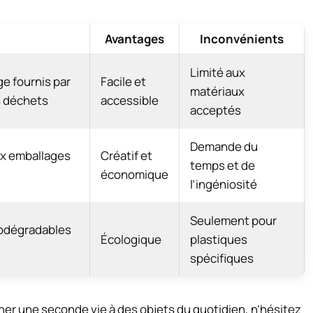
n
Avantages
Inconvénients
Limité aux
ge fournis par
Facile et
matériaux
s déchets
accessible
acceptés
Demande du
ux emballages
Créatif et
temps et de
économique
l’ingéniosité
Seulement pour
iodégradables
Écologique
plastiques
spécifiques
donner une seconde vie à des objets du quotidien, n’hésitez