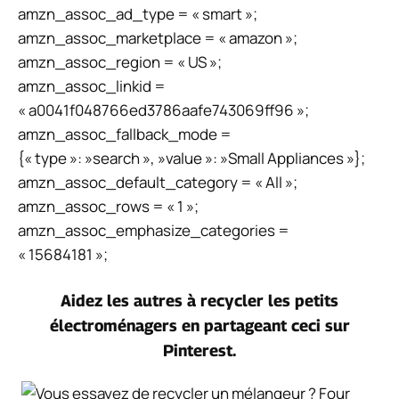
amzn_assoc_ad_type = « smart »;
amzn_assoc_marketplace = « amazon »;
amzn_assoc_region = « US »;
amzn_assoc_linkid =
« a0041f048766ed3786aafe743069ff96 »;
amzn_assoc_fallback_mode =
{« type »: »search », »value »: »Small Appliances »};
amzn_assoc_default_category = « All »;
amzn_assoc_rows = « 1 »;
amzn_assoc_emphasize_categories =
« 15684181 »;
Aidez les autres à recycler les petits
électroménagers en partageant ceci sur
Pinterest.