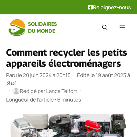
Rejoignez-nous
Aller
au
Men
contenu
Comment recycler les petits
appareils électroménagers
Paru le 20 juin 2024 à 20h15
·
Édité le 19 août 2025 à
3h31
·
·
Rédigé par
Lance Telfort
Longueur de l’article : 6 minutes