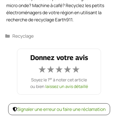
Catégories
Recyclage
Donnez votre avis
★
★
★
★
★
er
Soyez le 1
à noter cet article
ou bien
laissez un avis détaillé
Signaler une erreur ou faire une réclamation