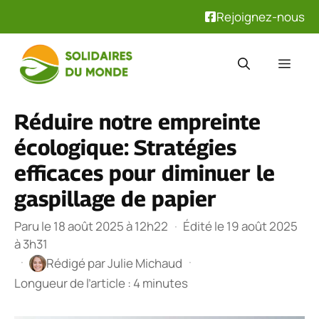
Rejoignez-nous
Aller
au
Men
contenu
Réduire notre empreinte
écologique: Stratégies
efficaces pour diminuer le
gaspillage de papier
Paru le 18 août 2025 à 12h22
·
Édité le 19 août 2025
à 3h31
·
·
Rédigé par
Julie Michaud
Longueur de l’article : 4 minutes