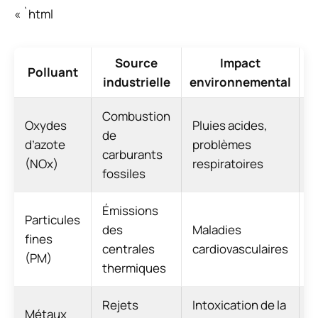
« `html
Source
Impact
Polluant
industrielle
environnemental
Combustion
Oxydes
Pluies acides,
T
de
d’azote
problèmes
d
carburants
(NOx)
respiratoires
c
fossiles
Émissions
Particules
des
Maladies
F
fines
centrales
cardiovasculaires
p
(PM)
thermiques
Rejets
Intoxication de la
T
Métaux