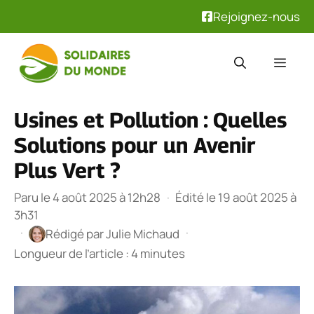
Rejoignez-nous
Aller
au
Men
contenu
Usines et Pollution : Quelles
Solutions pour un Avenir
Plus Vert ?
Paru le 4 août 2025 à 12h28
·
Édité le 19 août 2025 à
3h31
·
·
Rédigé par
Julie Michaud
Longueur de l’article : 4 minutes