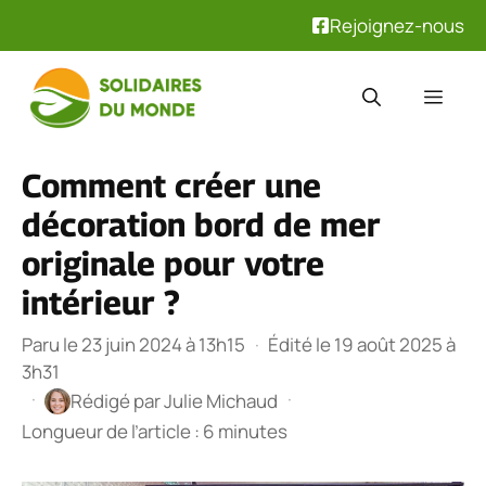
Rejoignez-nous
Aller
au
Men
contenu
Comment créer une
décoration bord de mer
originale pour votre
intérieur ?
Paru le 23 juin 2024 à 13h15
·
Édité le 19 août 2025 à
3h31
·
·
Rédigé par
Julie Michaud
Longueur de l’article : 6 minutes