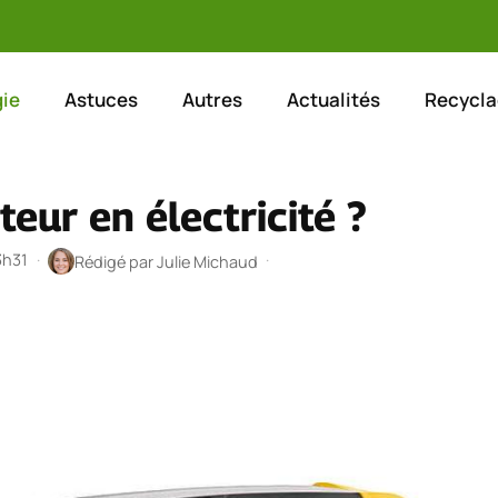
ie
Astuces
Autres
Actualités
Recycla
eur en électricité ?
3h31
·
·
Rédigé par
Julie Michaud