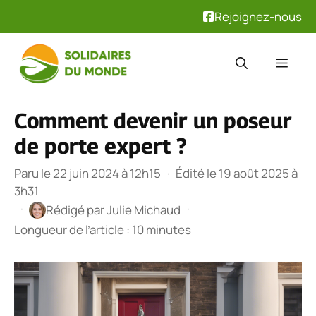
Rejoignez-nous
Aller
au
Men
contenu
Comment devenir un poseur
de porte expert ?
Paru le 22 juin 2024 à 12h15
·
Édité le 19 août 2025 à
3h31
·
·
Rédigé par
Julie Michaud
Longueur de l’article : 10 minutes