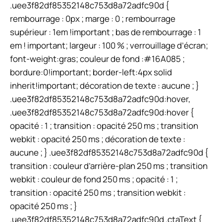
.uee3f82df85352148c753d8a72adfc90d {
rembourrage : 0px ; marge : 0 ; rembourrage
supérieur : 1em !important ; bas de rembourrage : 1
em ! important; largeur : 100 % ; verrouillage d’écran;
font-weight:gras; couleur de fond :#16A085 ;
bordure:0!important; border-left:4px solid
inherit!important; décoration de texte : aucune ; }
.uee3f82df85352148c753d8a72adfc90d:hover,
.uee3f82df85352148c753d8a72adfc90d:hover {
opacité : 1 ; transition : opacité 250 ms ; transition
webkit : opacité 250 ms ; décoration de texte :
aucune ; } .uee3f82df85352148c753d8a72adfc90d {
transition : couleur d’arrière-plan 250 ms ; transition
webkit : couleur de fond 250 ms ; opacité : 1 ;
transition : opacité 250 ms ; transition webkit :
opacité 250 ms ; }
.uee3f82df85352148c753d8a72adfc90d .ctaText {