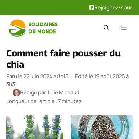
Rejoignez-nous
Aller
au
Men
contenu
Comment faire pousser du
chia
Paru le 22 juin 2024 à 8h15
·
Édité le 19 août 2025 à
3h31
·
·
Rédigé par
Julie Michaud
Longueur de l’article : 7 minutes