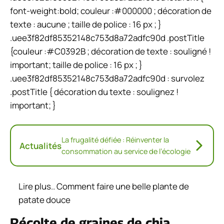
font-weight:bold; couleur :#000000 ; décoration de
texte : aucune ; taille de police : 16 px ; }
.uee3f82df85352148c753d8a72adfc90d .postTitle
{couleur :#C0392B ; décoration de texte : souligné !
important; taille de police : 16 px ; }
.uee3f82df85352148c753d8a72adfc90d : ​​survolez
.postTitle { décoration du texte : soulignez !
important; }
La frugalité défiée : Réinventer la
Actualités
consommation au service de l’écologie
Lire plus..
Comment faire une belle plante de
patate douce
Récolte de graines de chia