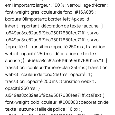
em ! important; largeur : 100 % ; verrouillage d’écran;
font-weight:gras; couleur de fond :#16A085 ;
bordure:0!important; border-left:4px solid
inherit!important; décoration de texte : aucune ; }
.u549aa8cc82ae6f9ba950176801ee71ff : survol,
.u549aa8cc82ae6f9ba950176801ee71ff : survol
{ opacité : 1 ; transition : opacité 250 ms ; transition
webkit : opacité 250 ms ; décoration de texte :
aucune ; } .u549aa8cc82ae6f9ba950176801ee71ff {
transition : couleur d’arrière-plan 250 ms ; transition
webkit : couleur de fond 250 ms ; opacité : 1 ;
transition : opacité 250 ms ; transition webkit :
opacité 250 ms ; }
.u549aa8cc82ae6f9ba950176801ee71ff .ctaText {
font-weight:bold; couleur :#000000 ; décoration de
texte : aucune ; taille de police : 16 px ; }