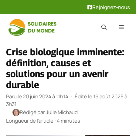
Rejoignez-nous
Aller
au
Men
contenu
Crise biologique imminente:
définition, causes et
solutions pour un avenir
durable
Paru le 20 juin 2024 à 11h14
·
Édité le 19 août 2025 à
3h31
·
·
Rédigé par
Julie Michaud
Longueur de l’article : 4 minutes