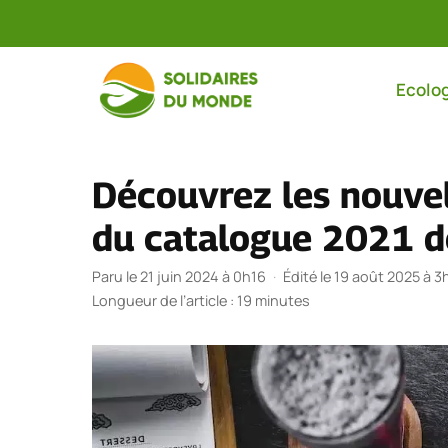
Aller
au
Ecolog
contenu
Découvrez les nouvel
du catalogue 2021 de
Paru le 21 juin 2024 à 0h16
·
Édité le 19 août 2025 à 3
Longueur de l’article : 19 minutes