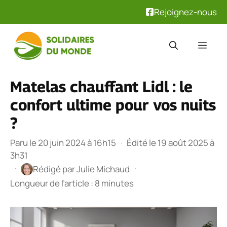
Rejoignez-nous
Aller
au
Men
contenu
Matelas chauffant Lidl : le
confort ultime pour vos nuits
?
Paru le 20 juin 2024 à 16h15
·
Édité le 19 août 2025 à
3h31
·
·
Rédigé par
Julie Michaud
Longueur de l’article : 8 minutes