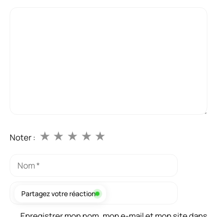
Commentaire
★
★
★
★
★
Noter :
Nom
E-
Partagez votre réaction
mail
Enregistrer mon nom, mon e-mail et mon site dans