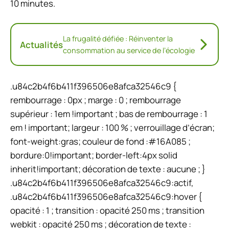
10 minutes.
La frugalité défiée : Réinventer la
Actualités
consommation au service de l’écologie
.u84c2b4f6b411f396506e8afca32546c9 {
rembourrage : 0px ; marge : 0 ; rembourrage
supérieur : 1em !important ; bas de rembourrage : 1
em ! important; largeur : 100 % ; verrouillage d’écran;
font-weight:gras; couleur de fond :#16A085 ;
bordure:0!important; border-left:4px solid
inherit!important; décoration de texte : aucune ; }
.u84c2b4f6b411f396506e8afca32546c9:actif,
.u84c2b4f6b411f396506e8afca32546c9:hover {
opacité : 1 ; transition : opacité 250 ms ; transition
webkit : opacité 250 ms ; décoration de texte :