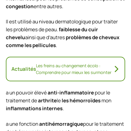
congestion
entre autres.
Il est utilisé au niveau dermatologique pour traiter
les problèmes de peau.
faiblesse du cuir
chevelu
ainsi que d’autres
problèmes de cheveux
comme les pellicules
.
Les freins au changement écolo :
Actualités
Comprendre pour mieux les surmonter
a un pouvoir élevé
anti-inflammatoire
pour le
traitement de
arthrite
le
les hémorroïdes
mon
inflammations internes
.
a une fonction
antihémorragique
pour le traitement