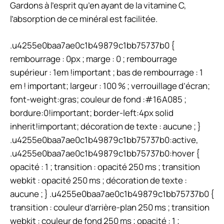
Gardons à l’esprit qu’en ayant de la vitamine C,
l’absorption de ce minéral est facilitée.
.u4255e0baa7ae0c1b49879c1bb75737b0 {
rembourrage : 0px ; marge : 0 ; rembourrage
supérieur : 1em !important ; bas de rembourrage : 1
em ! important; largeur : 100 % ; verrouillage d’écran;
font-weight:gras; couleur de fond :#16A085 ;
bordure:0!important; border-left:4px solid
inherit!important; décoration de texte : aucune ; }
.u4255e0baa7ae0c1b49879c1bb75737b0:active,
.u4255e0baa7ae0c1b49879c1bb75737b0:hover {
opacité : 1 ; transition : opacité 250 ms ; transition
webkit : opacité 250 ms ; décoration de texte :
aucune ; } .u4255e0baa7ae0c1b49879c1bb75737b0 {
transition : couleur d’arrière-plan 250 ms ; transition
webkit : couleur de fond 250 ms ; opacité : 1 ;