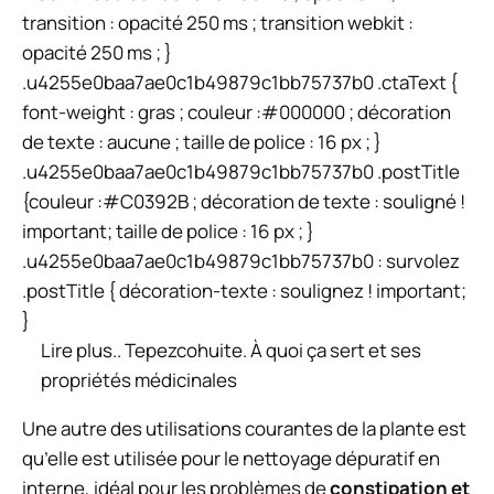
transition : opacité 250 ms ; transition webkit :
opacité 250 ms ; }
.u4255e0baa7ae0c1b49879c1bb75737b0 .ctaText {
font-weight : gras ; couleur :#000000 ; décoration
de texte : aucune ; taille de police : 16 px ; }
.u4255e0baa7ae0c1b49879c1bb75737b0 .postTitle
{couleur :#C0392B ; décoration de texte : souligné !
important; taille de police : 16 px ; }
.u4255e0baa7ae0c1b49879c1bb75737b0 : survolez
.postTitle { décoration-texte : soulignez ! important;
}
Lire plus..
Tepezcohuite. À quoi ça sert et ses
propriétés médicinales
Une autre des utilisations courantes de la plante est
qu’elle est utilisée pour le nettoyage dépuratif en
interne, idéal pour les problèmes de
constipation et