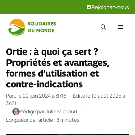
Rejoignez-nous
Aller
au
Men
contenu
Ortie : à quoi ça sert ?
Propriétés et avantages,
formes d’utilisation et
contre-indications
Paru le 22 juin 2024 à 3h16
·
Édité le 19 août 2025 à
3h31
·
·
Rédigé par
Julie Michaud
Longueur de l’article : 8 minutes