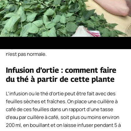
jardin. Le lisier d’ortie est connu pour repousser les
parasites et soigner nos plantes. Bien qu’elle ne soit
généralement pas cultivée dans les zones où elle
pousse naturellement, c’est-à-dire en tant que soi-
disant « mauvaise herbe », elle se fait dans d’autres
régions où sa croissance spontanée et inattendue
n’est pas normale.
Infusion d’ortie : comment faire
du thé à partir de cette plante
L’infusion ou le thé d’ortie peut être fait avec des
feuilles sèches et fraîches. On place une cuillère à
café de ces feuilles dans un rapport d’une tasse
d’eau par cuillère à café, soit plus ou moins environ
200 ml, en bouillant et on laisse infuser pendant 5 à