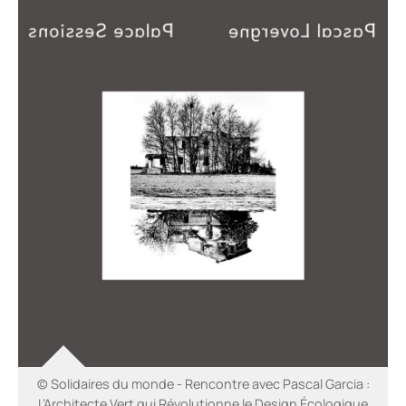
© Solidaires du monde - Rencontre avec Pascal Garcia :
L’Architecte Vert qui Révolutionne le Design Écologique