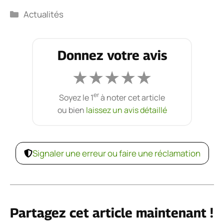
Catégories
Actualités
Donnez votre avis
★
★
★
★
★
er
Soyez le 1
à noter cet article
ou bien
laissez un avis détaillé
Signaler une erreur ou faire une réclamation
Partagez cet article maintenant !