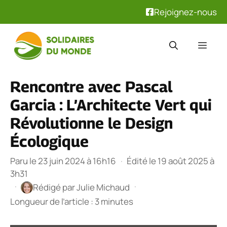
Rejoignez-nous
Aller
au
Men
contenu
Rencontre avec Pascal
Garcia : L’Architecte Vert qui
Révolutionne le Design
Écologique
Paru le 23 juin 2024 à 16h16
·
Édité le 19 août 2025 à
3h31
·
·
Rédigé par
Julie Michaud
Longueur de l’article : 3 minutes