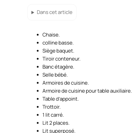
Dans cet article
Chaise.
colline basse.
Siège baquet.
Tiroir conteneur.
Banc étagère.
Selle bébé.
Armoires de cuisine.
Armoire de cuisine pour table auxiliaire.
Table d’appoint.
Trottoir.
1 lit carré.
Lit 2 places.
Lit superposé.