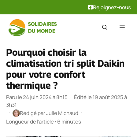
Rejoignez-nous
Aller
au
Men
contenu
Pourquoi choisir la
climatisation tri split Daikin
pour votre confort
thermique ?
Paru le 24 juin 2024 à 8h15
·
Édité le 19 août 2025 à
3h31
·
·
Rédigé par
Julie Michaud
Longueur de l’article : 6 minutes