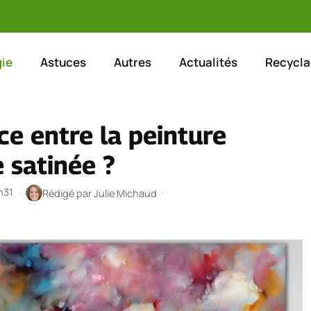
ie
Astuces
Autres
Actualités
Recycla
nce entre la peinture
e satinée ?
h31
·
·
Rédigé par
Julie Michaud