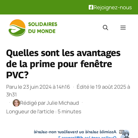
Rejoignez-nous
Aller
au
Men
contenu
Quelles sont les avantages
de la prime pour fenêtre
PVC?
Paru le 23 juin 2024 à 14h16
·
Édité le 19 août 2025 à
3h31
·
·
Rédigé par
Julie Michaud
Longueur de l’article : 5 minutes