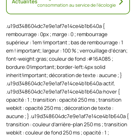
Actualités
consommation au service de l’écologie
.u19d348604dc7e9e1af7e14ce4b1b640a {
rembourrage : 0px ; marge : 0 ; rembourrage
supérieur : 1em !important ; bas de rembourrage : 1
em ! important; largeur : 100 % ; verrouillage d’écran;
font-weight:gras; couleur de fond :#16A085 ;
bordure:0!important; border-left:4px solid
inherit!important; décoration de texte : aucune ; }
.u19d348604dc7e9e1af7e14ce4b1b640a:actif,
.u19d348604dc7e9e1af7e14ce4b1b640a:hover {
opacité : 1 ; transition : opacité 250 ms ; transition
webkit : opacité 250 ms ; décoration de texte :
aucune ; } .u19d348604dc7e9e1af7e14ce4b1b640a {
transition : couleur d’arrière-plan 250 ms ; transition
webkit : couleur de fond 250 ms ; opacité : 1 ;