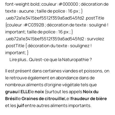
font-weight:bold; couleur :#000000 ; décoration de
texte : aucune ; taille de police : 16 px ; }
.ueb72a1e3415bef5512f359a5ad545fd2 .postTitle
{couleur :#C0392B ; décoration de texte : souligné !
important; taille de police : 16 px ; }
.ueb72a1e3415bef5512f359a5ad545fd2 : survolez
.postTitle { décoration du texte : soulignez !
important; }
Lire plus..
Qu’est-ce que la Naturopathie ?
Il est présent dans certaines viandes et poissons, on
le retrouve également en abondance dans de
nombreux aliments d’origine végétale tels que
gruau
il
ELLE
le
noix
(surtout les appels
Noix du
Brésil
le
Graines de citrouille
Le l
fraudeur de bière
et les
juif
entre autres aliments importants.