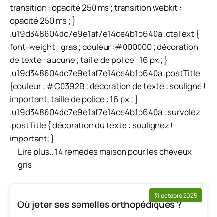
transition : opacité 250 ms ; transition webkit :
opacité 250 ms ; }
.u19d348604dc7e9e1af7e14ce4b1b640a .ctaText {
font-weight : gras ; couleur :#000000 ; décoration
de texte : aucune ; taille de police : 16 px ; }
.u19d348604dc7e9e1af7e14ce4b1b640a .postTitle
{couleur : #C0392B ; décoration de texte : souligné !
important; taille de police : 16 px ; }
.u19d348604dc7e9e1af7e14ce4b1b640a : survolez
.postTitle { décoration du texte : soulignez !
important; }
Lire plus..
14 remèdes maison pour les cheveux
gris
31 octobre 2025
Où jeter ses semelles orthopédiques ?