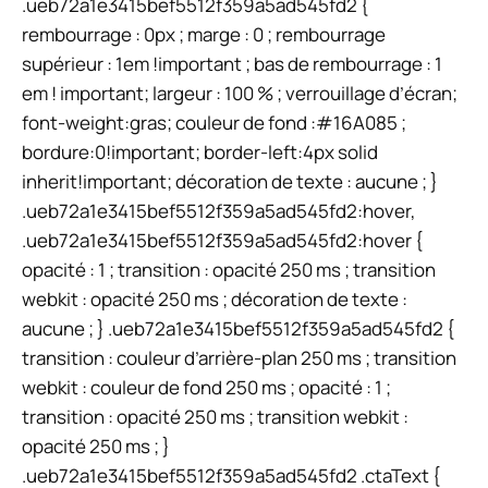
.ueb72a1e3415bef5512f359a5ad545fd2 {
rembourrage : 0px ; marge : 0 ; rembourrage
supérieur : 1em !important ; bas de rembourrage : 1
em ! important; largeur : 100 % ; verrouillage d’écran;
font-weight:gras; couleur de fond :#16A085 ;
bordure:0!important; border-left:4px solid
inherit!important; décoration de texte : aucune ; }
.ueb72a1e3415bef5512f359a5ad545fd2:hover,
.ueb72a1e3415bef5512f359a5ad545fd2:hover {
opacité : 1 ; transition : opacité 250 ms ; transition
webkit : opacité 250 ms ; décoration de texte :
aucune ; } .ueb72a1e3415bef5512f359a5ad545fd2 {
transition : couleur d’arrière-plan 250 ms ; transition
webkit : couleur de fond 250 ms ; opacité : 1 ;
transition : opacité 250 ms ; transition webkit :
opacité 250 ms ; }
.ueb72a1e3415bef5512f359a5ad545fd2 .ctaText {