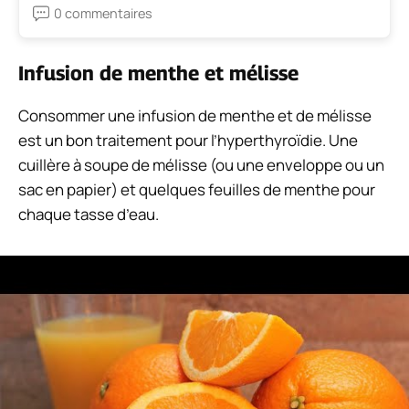
0 commentaires
Infusion de menthe et mélisse
Consommer une infusion de menthe et de mélisse
est un bon traitement pour l’hyperthyroïdie. Une
cuillère à soupe de mélisse (ou une enveloppe ou un
sac en papier) et quelques feuilles de menthe pour
chaque tasse d’eau.
La préparation est comme le reste des infusions qui
n’ont pas besoin de décoction. Faire bouillir l’eau et
l’ajouter au récipient, soit une théière ou une tasse,
où se trouvent la mélisse et la menthe. Couvrez-le et
laissez-le reposer pendant 10 minutes. Ensuite,
nous pouvons ajouter du miel, de la mélasse, de la