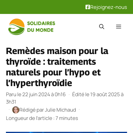
Rejoignez-nous
Aller
au
Men
contenu
Remèdes maison pour la
thyroïde : traitements
naturels pour l’hypo et
l’hyperthyroïdie
Paru le 22 juin 2024 à 0h16
·
Édité le 19 août 2025 à
3h31
·
·
Rédigé par
Julie Michaud
Longueur de l’article : 7 minutes