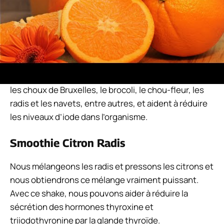
panela ou du sirop d’agave au goût.
Manger des aliments riches en
goitrogènes
Les goitrogènes sont un composé présent
naturellement dans le brocoli, le chou frisé, le chou,
les choux de Bruxelles, le brocoli, le chou-fleur, les
radis et les navets, entre autres, et aident à réduire
les niveaux d’iode dans l’organisme.
Smoothie Citron Radis
Nous mélangeons les radis et pressons les citrons et
nous obtiendrons ce mélange vraiment puissant.
Avec ce shake, nous pouvons aider à réduire la
sécrétion des hormones thyroxine et
triiodothyronine par la glande thyroïde.