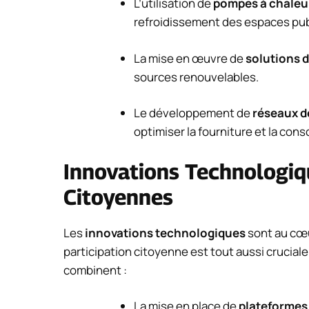
L’utilisation de
pompes à chaleu
refroidissement des espaces publ
La mise en œuvre de
solutions 
sources renouvelables.
Le développement de
réseaux de
optimiser la fourniture et la con
Innovations Technologiqu
Citoyennes
Les
innovations technologiques
sont au cœu
participation citoyenne est tout aussi crucial
combinent :
La mise en place de
plateformes 