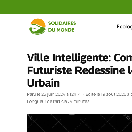
Aller
au
Ecolog
contenu
Ville Intelligente: 
Futuriste Redessine 
Urbain
Paru le 26 juin 2024 à 12h14
·
Édité le 19 août 2025 à 
Longueur de l’article : 4 minutes