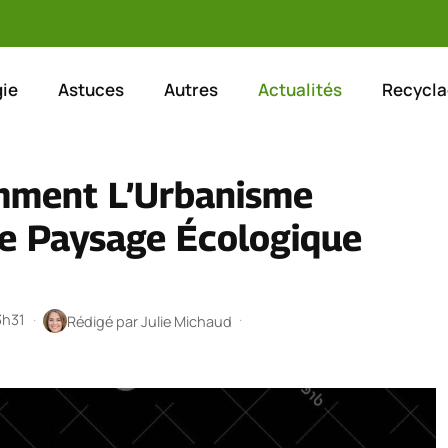
ie
Astuces
Autres
Actualités
Recycla
Comment L’Urbanisme
le Paysage Écologique
3h31
·
·
Rédigé par
Julie Michaud